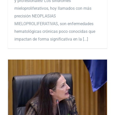
y profesionales! Los síndromes
mieloproliferativos, hoy llamados con más
precisión NEOPLASIAS
MIELOPROLIFERATIVAS, son enfermedades
hematológicas crónicas poco conocidas que
impactan de forma significativa en la [...]