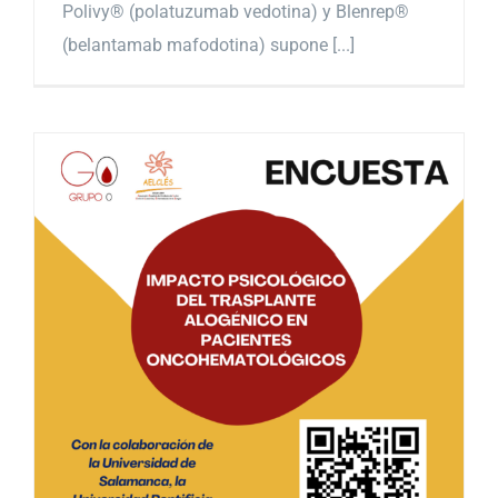
Polivy® (polatuzumab vedotina) y Blenrep®
(belantamab mafodotina) supone [...]