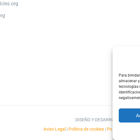
cles.org
org
Para brindar
almacenar y/
tecnologías
identificaci
negativament
A
DISEÑO Y DESARROLLO WEB DT
Aviso Legal
|
Política de cookies
|
Política de priva