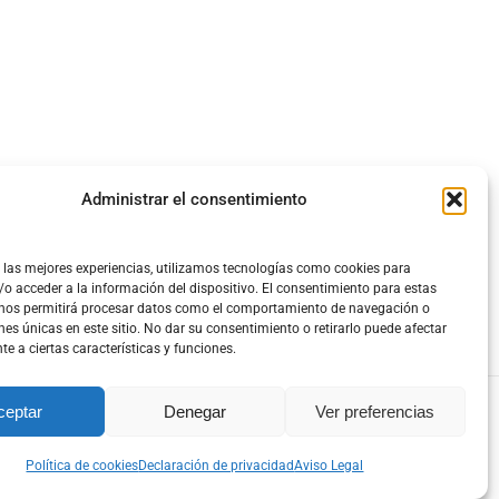
Administrar el consentimiento
 las mejores experiencias, utilizamos tecnologías como cookies para
o acceder a la información del dispositivo. El consentimiento para estas
 nos permitirá procesar datos como el comportamiento de navegación o
ones únicas en este sitio. No dar su consentimiento o retirarlo puede afectar
e a ciertas características y funciones.
ceptar
Denegar
Ver preferencias
 MULTIMEDIA
cidad
|
Términos y Condiciones
Política de cookies
Declaración de privacidad
Aviso Legal