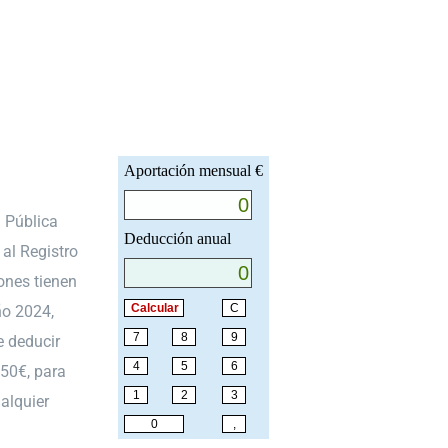
d Pública
al Registro
ones tienen
ño 2024,
e deducir
250€, para
alquier