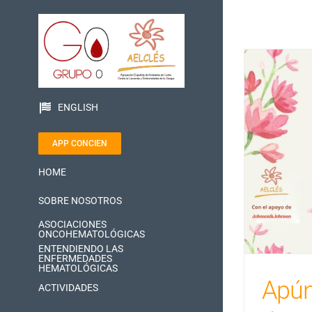
Saltar
al
contenido
ENGLISH
APP CONCIEN
HOME
SOBRE NOSOTROS
ASOCIACIONES
ONCOHEMATOLÓGICAS
ENTENDIENDO LAS
ENFERMEDADES
HEMATOLÓGICAS
Apún
ACTIVIDADES