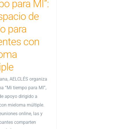
po para MI”:
spacio de
o para
entes con
loma
iple
ana, AELCLÉS organiza
ma “Mi tiempo para MI”,
de apoyo dirigido a
con mieloma múltiple.
euniones online, las y
cipantes comparten