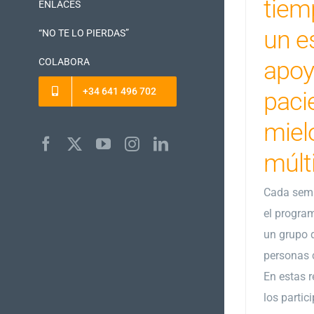
tiem
ENLACES
un e
“NO TE LO PIERDAS”
COLABORA
apoy
+34 641 496 702
paci
mie
Facebook
X
YouTube
Instagram
LinkedIn
múlt
Cada sem
el progra
un grupo 
personas 
En estas r
los parti