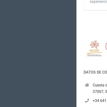
experiencia
DATOS DE C
Cuesta d
37007, 
+34 641