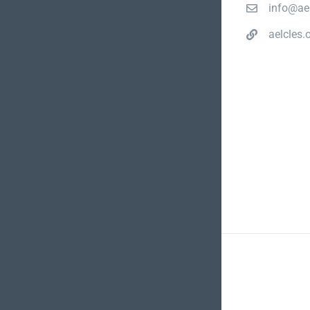
info@ael
aelcles.