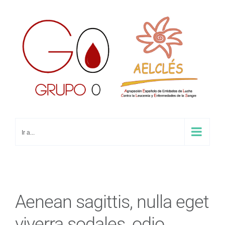
Saltar
al
contenido
Ir a...
Aenean sagittis, nulla eget
viverra sodales, odio