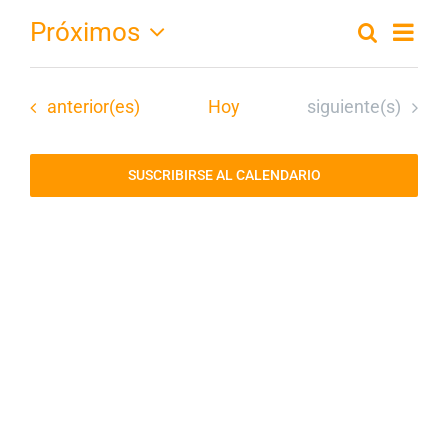
Na
Próximos
Buscar
Nav
Lista
Selecciona
de
la
de
Eventos
Eventos
fecha.
anterior(es)
Hoy
siguiente(s)
vis
de
bús
SUSCRIBIRSE AL CALENDARIO
Ev
y
vist
de
Eve