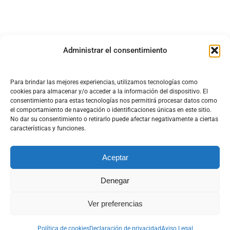
Administrar el consentimiento
Para brindar las mejores experiencias, utilizamos tecnologías como
cookies para almacenar y/o acceder a la información del dispositivo. El
consentimiento para estas tecnologías nos permitirá procesar datos como
el comportamiento de navegación o identificaciones únicas en este sitio.
No dar su consentimiento o retirarlo puede afectar negativamente a ciertas
características y funciones.
Aceptar
Denegar
DISEÑO Y DESARROLLO WEB DT MULTIMEDIA
Ver preferencias
Aviso Legal
|
Política de cookies
|
Política de privacidad
|
Términos y Condiciones
Política de cookies
Declaración de privacidad
Aviso Legal