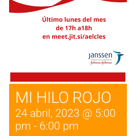
MI HILO ROJO
24 abril, 2023 @ 5:00
pm
-
6:00 pm