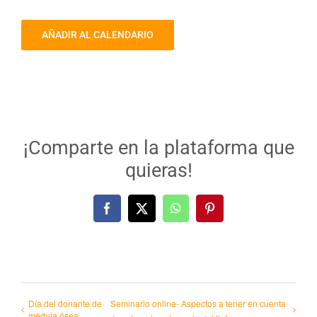
AÑADIR AL CALENDARIO
¡Comparte en la plataforma que
quieras!
Facebook
X
WhatsApp
Pinterest
Día del donante de
Seminario online- Aspectos a tener en cuenta
médula ósea