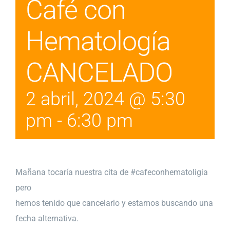
Café con
Hematología
CANCELADO
2 abril, 2024 @ 5:30
pm
-
6:30 pm
Mañana tocaría nuestra cita de #cafeconhematoligia
pero
hemos tenido que cancelarlo y estamos buscando una
fecha alternativa.