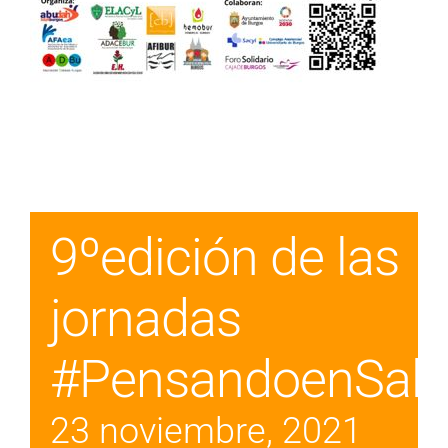
9ºedición de las
jornadas
#PensandoenSal
23 noviembre, 2021