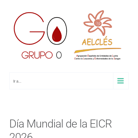
Saltar
al
contenido
Ir a...
Día Mundial de la EICR
2026