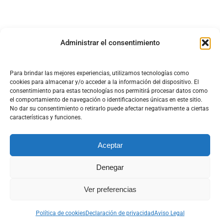
Administrar el consentimiento
Para brindar las mejores experiencias, utilizamos tecnologías como
cookies para almacenar y/o acceder a la información del dispositivo. El
consentimiento para estas tecnologías nos permitirá procesar datos como
el comportamiento de navegación o identificaciones únicas en este sitio.
No dar su consentimiento o retirarlo puede afectar negativamente a ciertas
características y funciones.
Aceptar
Denegar
DISEÑO Y DESARROLLO WEB DT MULTIMEDIA
Ver preferencias
Aviso Legal
|
Política de cookies
|
Política de privacidad
|
Términos y Condiciones
Política de cookies
Declaración de privacidad
Aviso Legal