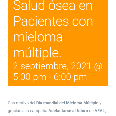
Salud ósea en
Pacientes con
mieloma
múltiple.
2 septiembre, 2021 @
5:00 pm
-
6:00 pm
Con motivo del
Día mundial del Mieloma Múltiple
y
gracias a la campaña
Adelantarse al futuro
de
AEAL,